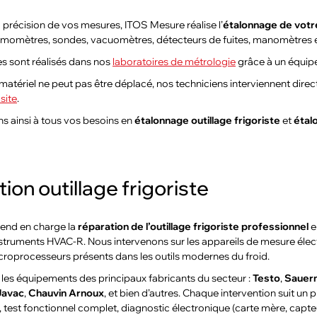
a précision de vos mesures, ITOS Mesure réalise l’
étalonnage de votre
rmomètres, sondes, vacuomètres, détecteurs de fuites, manomètres 
s sont réalisés dans nos
laboratoires de métrologie
grâce à un équip
matériel ne peut pas être déplacé, nos techniciens interviennent dire
site
.
 ainsi à tous vos besoins en
étalonnage outillage frigoriste
et
étal
ion outillage frigoriste
prend en charge la
réparation de l’outillage frigoriste professionnel
e
struments HVAC-R. Nous intervenons sur les appareils de mesure élec
oprocesseurs présents dans les outils modernes du froid.
les équipements des principaux fabricants du secteur :
Testo
,
Sauer
Javac
,
Chauvin Arnoux
, et bien d’autres. Chaque intervention suit u
 test fonctionnel complet, diagnostic électronique (carte mère, capteu