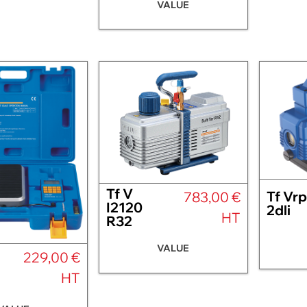
VALUE
Tf V
Tf Vrp
783,00 €
I2120
2dli
HT
R32
VALUE
229,00 €
HT