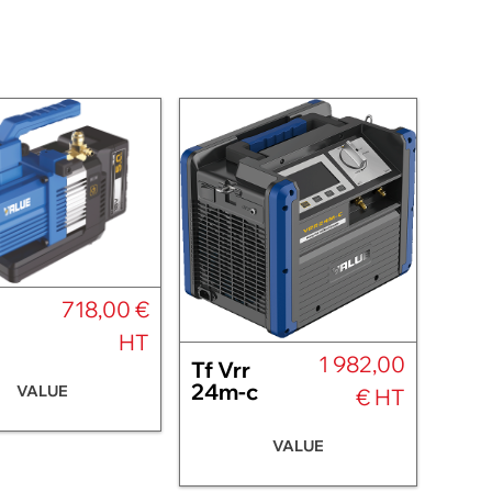
718,00 €
HT
1 982,00
Tf Vrr
24m-c
VALUE
€ HT
VALUE