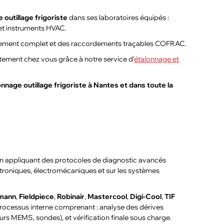
 outillage frigoriste
dans ses laboratoires équipés :
et instruments HVAC.
ement complet et des raccordements traçables COFRAC.
ctement chez vous grâce à notre service d’
étalonnage et
onnage outillage frigoriste à Nantes et dans toute la
n appliquant des protocoles de diagnostic avancés
troniques, électromécaniques et sur les systèmes
mann
,
Fieldpiece
,
Robinair
,
Mastercool
,
Digi-Cool
,
TIF
n processus interne comprenant : analyse des dérives
rs MEMS, sondes), et vérification finale sous charge.