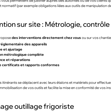
vous permettent de justifier auprès des autorités ou de vos clients q
et normatif (par exemple obligations liées aux outils de manipulation de
tion sur site : Métrologie, contrôle 
ropose
des interventions directement chez vous
ou sur vos chantie
réglementaire des appareils
e et ajustage
ion métrologique complète
ce et réparations
 certificats et rapports conformes
 itinérants se déplacent avec leurs étalons et matériels pour effectu
immobilisation de vos outils et facilite la mise en conformité de vos ins
age outillage frigoriste