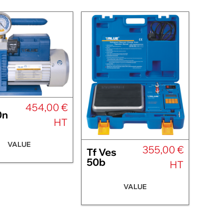
454,00 €
0n
HT
VALUE
355,00 €
Tf Ves
50b
HT
VALUE