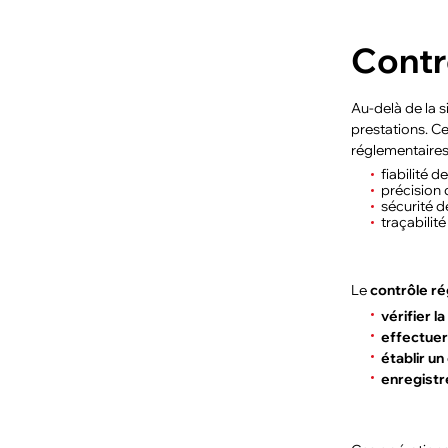
Contrô
Au-delà de la s
prestations. Ce
réglementaires
fiabilité 
précision 
sécurité d
traçabilit
Le
contrôle r
vérifier l
effectuer
établir un
enregistr