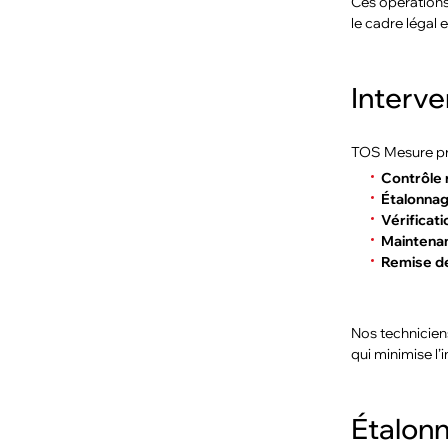
Ces opérations 
le cadre légal 
Interven
TOS Mesure p
Contrôle 
Étalonnag
Vérificat
Maintenan
Remise de
Nos techniciens
qui minimise l’
Étalonn