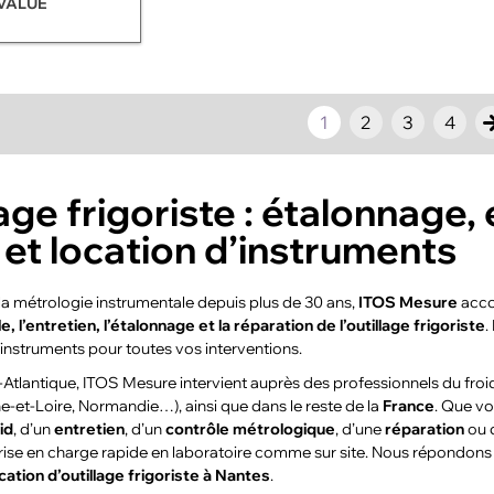
VALUE
1
2
3
4
age frigoriste : étalonnage, 
 et location d’instruments
 la métrologie instrumentale depuis plus de 30 ans,
ITOS Mesure
accom
e, l’entretien, l’étalonnage et la réparation de l’outillage frigoriste
.
s instruments pour toutes vos interventions.
-Atlantique, ITOS Mesure intervient auprès des professionnels du froi
e-et-Loire, Normandie…), ainsi que dans le reste de la
France
. Que v
id
, d’un
entretien
, d’un
contrôle métrologique
, d’une
réparation
ou 
rise en charge rapide en laboratoire comme sur site. Nous répondon
cation d’outillage frigoriste à Nantes
.