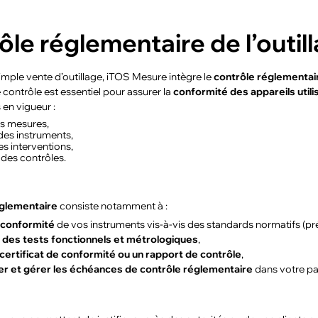
le réglementaire de l’outill
imple vente d’outillage, iTOS Mesure intègre le
contrôle réglementai
 contrôle est essentiel pour assurer la
conformité des appareils util
 en vigueur :
des mesures,
des instruments,
es interventions,
é des contrôles.
églementaire
consiste notamment à :
a conformité
de vos instruments vis-à-vis des standards normatifs (préci
 des tests fonctionnels et métrologiques
,
 certificat de conformité ou un rapport de contrôle
,
er et gérer les échéances de contrôle réglementaire
dans votre par