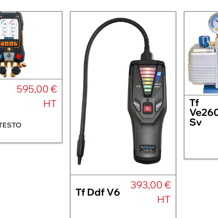
595,00 €
Tf
HT
Ve26
Sv
TESTO
393,00 €
Tf Ddf V6
HT