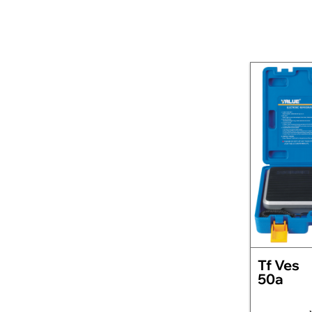
Tf Ves
50a