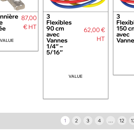
nnière
3
3
87,00
e
Flexibles
Flexib
€ HT
ée
90 cm
150 c
62,00 €
avec
avec
HT
Vannes
Vanne
VALUE
1/4″ –
5/16″
VALUE
1
2
3
4
…
12
1