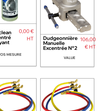
0,00 €
lean
ntré
Dudgeonnière
HT
106,00
yant
Manuelle
€ HT
Excentrée N°2
TOS MESURE
VALUE