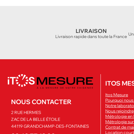
LIVRAISON
Un
Livraison rapide dans toute la France
ITOS ME
Itos Mesure
Pourquoi nous 
NOUS CONTACTER
Notre laborato
Nous rejoindre
2 RUE HERMES
Métrologie en 
ZAC DE LA BELLE ÉTOILE
Métrologie sur 
44119 GRANDCHAMP-DES-FONTAINES
Contrat de ma
Location cour