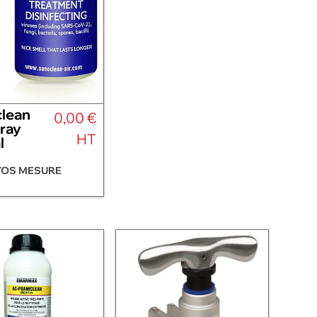
lean
0,00 €
ray
HT
l
TOS MESURE