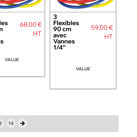
3
les
Flexibles
68,00 €
59,00 €
m
90 cm
HT
avec
HT
s
Vannes
1/4″
VALUE
VALUE
3
14