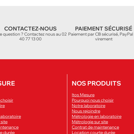
CONTACTEZ-NOUS
PAIEMENT SÉCURISÉ
e question ? Contactez nous au 02
Paiement par CB sécurisé, PayPal
40 77 13 00
virement
SURE
NOS PRODUITS
Itos Mesure
choisir
Pourquoi nous choisir
ire
Notre laboratoire
Nous rejoindre
laboratoire
Métrologie en laboratoire
site
Métrologie sur site
intenance
Contrat de maintenance
te durée
Location courte durée