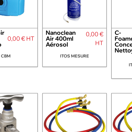
ir
Nanoclean
C-
0,00 €
0,00 € HT
Air 400ml
Foamc
HT
o
Aérosol
Conce
Netto
CBM
ITOS MESURE
I