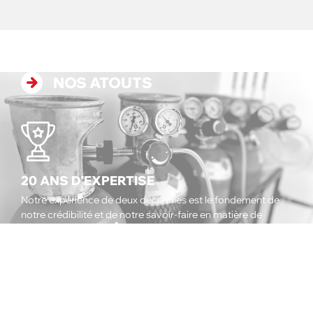
NOS ATOUTS
20 ANS D’EXPERTISE
Notre expérience de deux décennies est le fondement de
notre crédibilité et de notre savoir-faire en matière de
métrologie CVC