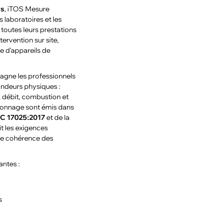
es
, iTOS Mesure
es laboratoires et les
 toutes leurs prestations
tervention sur site,
e d'appareils de
agne les professionnels
andeurs physiques :
r, débit, combustion et
alonnage sont émis dans
C 17025:2017
et de la
it les exigences
 de cohérence des
antes :
s