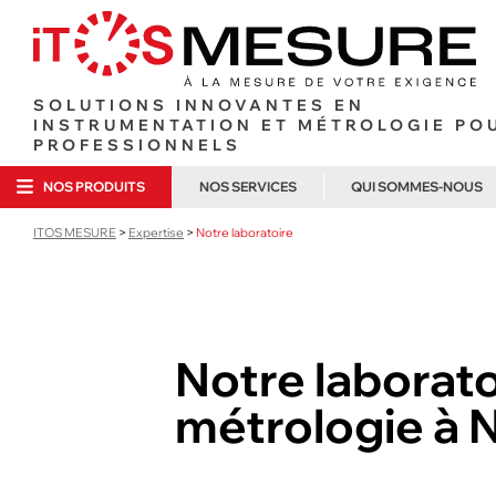
SOLUTIONS INNOVANTES EN
INSTRUMENTATION ET MÉTROLOGIE PO
PROFESSIONNELS
NOS PRODUITS
NOS SERVICES
QUI SOMMES-NOUS
ITOS MESURE
>
Expertise
>
Notre laboratoire
ANÉMOM
ANALYSE DE GAZ ET
MÉTROLOGIE EN LABORATOIRE
ITOS MESURE
COMBUSTION
MULTIFO
MÉTROLOGIE SUR SITE
POURQUOI NOU
OUTILLAGE FRIGORISTE
TEMPÉRA
CONTRAT DE MAINTENANCE
NOTRE LABORA
ÉLECTRICITÉ
Notre laborato
LOCATION COURTE DURÉE
NOUS REJOIN
métrologie à 
LOCATION LONGUE DURÉE