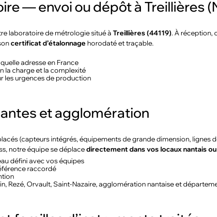
ire — envoi ou dépôt à Treillières 
re laboratoire de métrologie situé à
Treillières (44119)
. À réception,
 son
certificat d’étalonnage
horodaté et traçable.
 quelle adresse en France
n la charge et la complexité
r les urgences de production
 Nantes et agglomération
placés (capteurs intégrés, équipements de grande dimension, lignes d
ess, notre équipe se déplace
directement dans vos locaux nantais ou
au défini avec vos équipes
référence raccordé
ntion
in, Rezé, Orvault, Saint-Nazaire, agglomération nantaise et départeme