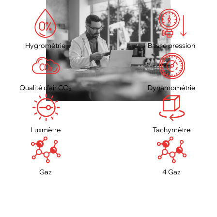
Hygrométrie
Basse pression
Qualité d’air CO₂
Dynamométrie
Luxmètre
Tachymètre
Gaz
4 Gaz