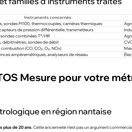
t familles d’instruments traités
Instruments concernés
, sondes Pt100, thermocouples, caméras thermiques
Agr
apteurs de pression différentielle, transmetteurs
Indu
 sondes combinées T°/HR
Agr
 débitmètres, sondes de débit
CVC,
 combustion (CO, CO₂, O₂, NOx)
Main
pinces ampèremétriques, analyseurs de réseau
Élec
iTOS Mesure pour votre mét
trologique en région nantaise
is plus de 20 ans
. Cette ancienneté n’est pas un argument commercial :