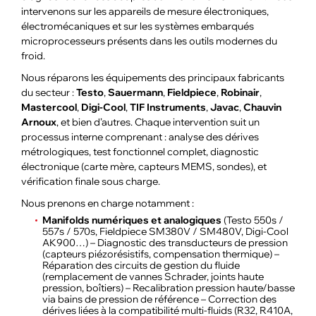
intervenons sur les appareils de mesure électroniques,
électromécaniques et sur les systèmes embarqués
microprocesseurs présents dans les outils modernes du
froid.
Nous réparons les équipements des principaux fabricants
du secteur :
Testo
,
Sauermann
,
Fieldpiece
,
Robinair
,
Mastercool
,
Digi-Cool
,
TIF Instruments
,
Javac
,
Chauvin
Arnoux
, et bien d’autres. Chaque intervention suit un
processus interne comprenant : analyse des dérives
métrologiques, test fonctionnel complet, diagnostic
électronique (carte mère, capteurs MEMS, sondes), et
vérification finale sous charge.
Nous prenons en charge notamment :
Manifolds numériques et analogiques
(Testo 550s /
557s / 570s, Fieldpiece SM380V / SM480V, Digi-Cool
AK900…) – Diagnostic des transducteurs de pression
(capteurs piézorésistifs, compensation thermique) –
Réparation des circuits de gestion du fluide
(remplacement de vannes Schrader, joints haute
pression, boîtiers) – Recalibration pression haute/basse
via bains de pression de référence – Correction des
dérives liées à la compatibilité multi-fluids (R32, R410A,