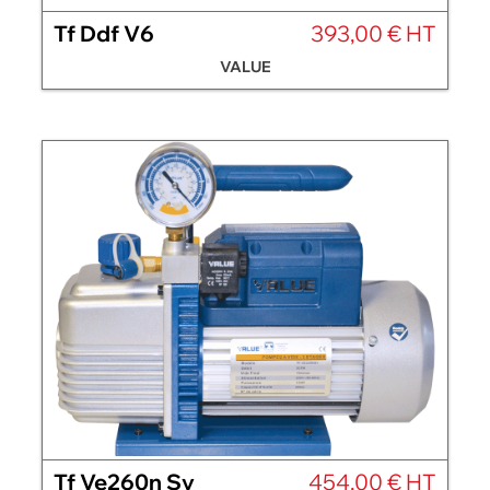
Tf Ddf V6
393,00 € HT
VALUE
Tf Ve260n Sv
454,00 € HT