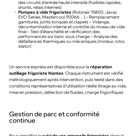
des circuits d’entrée haute intensité (fusibles rapides,
shunts, relais internes)
Pompes à vide frigoristes
(Robinair 15800, Javac
EVO Series, Mastercool 90066…) – Remplacement
garnitures, joints toriques et clapets – Vidange,
décontamination interne et contrôle du niveau de vide
final – Test d’étanchéité et vérification des
performances sur banc sous charge – Analyse des
défaillances thermiques ou mécaniques (moteur, rotor,
stator)
Un service express est disponible pour la
réparation
outillage frigoriste Nantes
. Chaque instrument est vérifié
métrologiquement après intervention, puis testé dans des
conditions représentatives d’utilisation réelle (tirage au vide,
mise en pression, détection de fluides, charge frigorifique).
Gestion de parc et conformité
continue
Pour simplifier le
suivi de vos appareils frigoristes
dans le