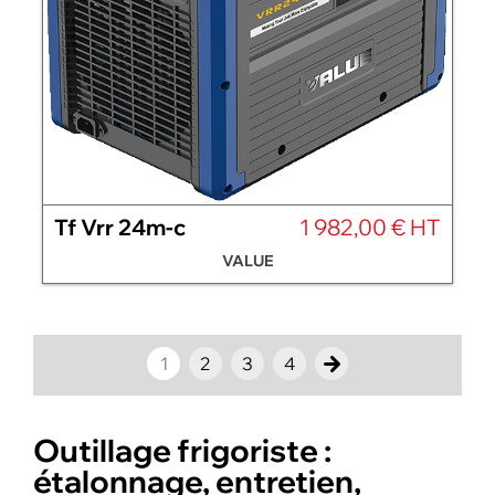
Tf Vrr 24m-c
1 982,00 € HT
VALUE
1
2
3
4
Outillage frigoriste :
étalonnage, entretien,