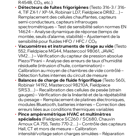
R454B, CO₂, etc.)
Détecteurs de fuites frigorigènes
(Testo 316-3 / 316-
4, TIF ZX-1 / XP-1A, Robinair LD7, Fieldpiece DR82…) –
Remplacement des cellules chauffantes, capteurs
semi-conducteurs, capteurs infrarouges
spectrométriques – Test de sensibilité selon normes EN
14624 – Analyse dynamique de réponse (temps de
montée, seuils d’alarme, stabilité) – Ajustement de la
sensibilité pour fluides HFO / HFC / CO₂
Vacuomètres et instruments de tirage au vide
(Testo
552, Fieldpiece MG44, Mastercool 98061, JAVAC
VM2…) – Vérification du capteur de pression absolue
Piezo/Pirani – Analyse des erreurs de taux d’humidité
résiduelle (intrusion d’huile, contamination) –
Calibration au moyen de chambres de vide contrôlé –
Détection fuites internes du circuit de mesure
Balances de charge de fluide frigorifique
(Testo 560i,
Robinair 14192, Mastercool 98210A, Fieldpiece
SRS3…) – Recalibration des cellules de pesée (strain
gauges) – Vérification de la linéarité et de la répétabilité
du pesage – Remplacement de platines électroniques,
modules Bluetooth, batteries internes – Correction des
erreurs liées aux conditions thermiques variables
Pince ampèremétrique HVAC et multimètres
spécialisés
(Fieldpiece SC260 / SC680, Chauvin
Arnoux CA 755, Testo 770-2…) – Contrôle des capteurs
Hall, CT et mors de mesure – Calibration
intensité/voltage selon charges simulées – Réparation