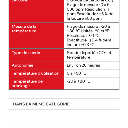
carbone
dioxyde de carbone CO₂
Plage de mesure : 0 à 5
000 ppm Résolution : 1
ppm Exactitude : ±3 % de
la lecture ±50 ppm
Mesure de la
Plage de mesure : -20 à
température
+80 °C Unités : °C et °F
Résolution : 0,1 °C
Exactitude : ±0,4 % de la
lecture ±0,3 °C
Type de sonde
Sonde déportée CO₂ et
température
Autonomie
Environ 20 heures
Température d’utilisation
0 à +50 °C
Température de
-20 à +80 °C
stockage
DANS LA MÊME CATÉGORIE :