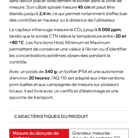
sans devoir placer directement le boîtier dans la zone de
mesure. Son câble spiralé mesure
45 cm
et peut être
étendu jusqu’à
2,4 m
, ce qui permet notamment d’effectuer
des contrôles en hauteur ou à distance de l’utilisateur.
Le capteur infrarouge mesure le CO₂ jusqu’à
5 000 ppm
,
tandis que la sonde CTN relève la température entre
-20 et
+80 °C
. Les fonctions Hold, Minimum et Maximum
permettent de conserver une valeur à l’écran ou d’identifier
les concentrations extrêmes observées pendant le
contrôle.
Avec un poids de
340 g
, un boîtier IP54 et une autonomie
d’environ
20 heures
, l’AQ 110 est adapté aux interventions
ponctuelles et aux campagnes de mesure sur plusieurs
locaux. Il est livré avec un certificat d’étalonnage et une
sacoche de transport.
CARACTÉRISTIQUES DU PRODUIT
Mesure du dioxyde de
Grandeur mesurée :