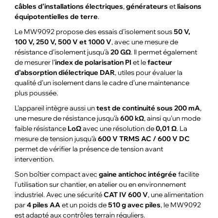
câbles d’installations électriques
,
générateurs
et
liaisons
équipotentielles de terre
.
Le MW9092 propose des essais d’isolement sous
50 V,
100 V, 250 V, 500 V et 1000 V
, avec une mesure de
résistance d’isolement jusqu’à
20 GΩ
. Il permet également
de mesurer l’
index de polarisation PI
et le
facteur
d’absorption diélectrique DAR
, utiles pour évaluer la
qualité d’un isolement dans le cadre d’une maintenance
plus poussée.
L’appareil intègre aussi un
test de continuité sous 200 mA
,
une mesure de résistance jusqu’à
600 kΩ
, ainsi qu’un mode
faible résistance
LoΩ
avec une résolution de
0,01 Ω
. La
mesure de tension jusqu’à
600 V TRMS AC / 600 V DC
permet de vérifier la présence de tension avant
intervention.
Son boîtier compact avec
gaine antichoc intégrée
facilite
l’utilisation sur chantier, en atelier ou en environnement
industriel. Avec une sécurité
CAT IV 600 V
, une alimentation
par
4 piles AA
et un poids de
510 g avec piles
, le MW9092
est adapté aux contrôles terrain réguliers.