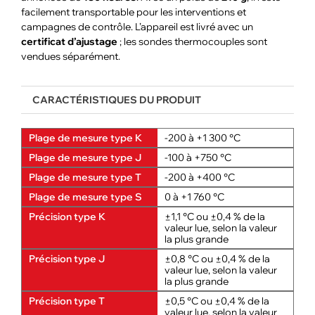
facilement transportable pour les interventions et
campagnes de contrôle. L’appareil est livré avec un
certificat d’ajustage
; les sondes thermocouples sont
vendues séparément.
CARACTÉRISTIQUES DU PRODUIT
Plage de mesure type K
-200 à +1 300 °C
Plage de mesure type J
-100 à +750 °C
Plage de mesure type T
-200 à +400 °C
Plage de mesure type S
0 à +1 760 °C
Précision type K
±1,1 °C ou ±0,4 % de la
valeur lue, selon la valeur
la plus grande
Précision type J
±0,8 °C ou ±0,4 % de la
valeur lue, selon la valeur
la plus grande
Précision type T
±0,5 °C ou ±0,4 % de la
valeur lue, selon la valeur