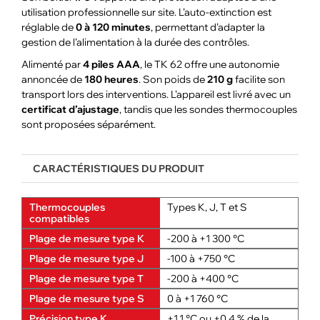
utilisation professionnelle sur site. L’auto-extinction est
réglable de
0 à 120 minutes
, permettant d’adapter la
gestion de l’alimentation à la durée des contrôles.
Alimenté par
4 piles AAA
, le TK 62 offre une autonomie
annoncée de
180 heures
. Son poids de
210 g
facilite son
transport lors des interventions. L’appareil est livré avec un
certificat d’ajustage
, tandis que les sondes thermocouples
sont proposées séparément.
CARACTÉRISTIQUES DU PRODUIT
Thermocouples
Types K, J, T et S
compatibles
Plage de mesure type K
-200 à +1 300 °C
Plage de mesure type J
-100 à +750 °C
Plage de mesure type T
-200 à +400 °C
Plage de mesure type S
0 à +1 760 °C
Précision type K
±1,1 °C ou ±0,4 % de la