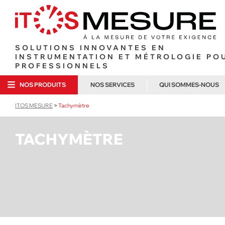
SOLUTIONS INNOVANTES EN
INSTRUMENTATION ET MÉTROLOGIE PO
PROFESSIONNELS
NOS PRODUITS
NOS SERVICES
QUI SOMMES-NOUS
ITOS MESURE
>
Tachymètre
ANÉMOM
ANALYSE DE GAZ ET
MÉTROLOGIE EN LABORATOIRE
ITOS MESURE
COMBUSTION
MULTIFO
MÉTROLOGIE SUR SITE
POURQUOI NOU
TACHYMÈTRE
OUTILLAGE FRIGORISTE
TEMPÉRA
CONTRAT DE MAINTENANCE
NOTRE LABORA
ÉLECTRICITÉ
LOCATION COURTE DURÉE
NOUS REJOIN
LOCATION LONGUE DURÉE