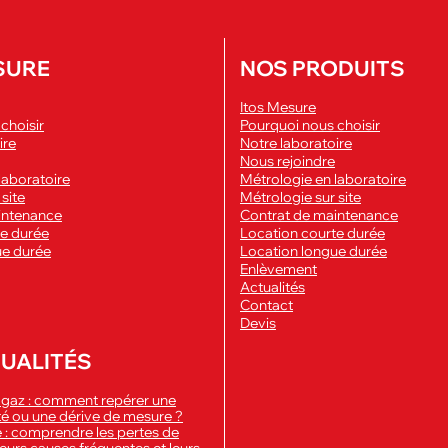
SURE
NOS PRODUITS
Itos Mesure
choisir
Pourquoi nous choisir
ire
Notre laboratoire
Nous rejoindre
laboratoire
Métrologie en laboratoire
site
Métrologie sur site
intenance
Contrat de maintenance
te durée
Location courte durée
ue durée
Location longue durée
Enlèvement
Actualités
Contact
Devis
UALITÉS
 gaz : comment repérer une
ité ou une dérive de mesure ?
 : comprendre les pertes de