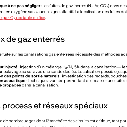
que à ne pas négliger :
les fuites de gaz inertes (N₂, Ar, CO₂) dans d
 en oxygène sans aucun signe olfactif. La localisation des fuites doi
e gaz O₂ portable ou fixe
.
x de gaz enterrés
 fuite sur les canalisations gaz enterrées nécessite des méthodes ada
ur injecté
: injection d’un mélange H₂/N₂ 5% dans la canalisation — le tr
r balayage au sol avec une sonde dédiée. Localisation possible jusqu’
on des points de sortie naturels
: investigation des regards, bouches 
on acoustique
: technique avancée permettant de localiser une fuite s
 propagée dans la canalisation.
s process et réseaux spéciaux
lise de nombreux gaz dont l’étanchéité des circuits est critique, tant pou