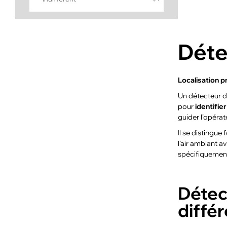
Déte
Localisation p
Un détecteur d
pour
identifie
guider l’opérat
Il se distingu
l’air ambiant a
spécifiquement 
Détec
diffé