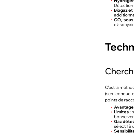
Hydrogèn
Détection 
Biogaz et
additionne
CO₂ sous
d’asphyxie
Techn
Cherche
C’est la méthod
(semiconducteu
points de rac
Avantage
Limites
: 
bonne vent
Gaz détec
sélectif à
Sensibilit