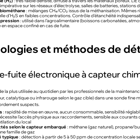
e (H₂)
: très faible densité, diffuse à travers les matériaux poreux. LIE d
impérative sur les réseaux d’électrolyse, salles de batteries, stations
 biométhane
: mélanges CH₄/CO₂ issus de la méthanisation. Mêmes ris
lle d’H₂S en faibles concentrations. Contrôle d’étanchéité indispensabl
 pression
: utilisé dans l’agroalimentaire (boissons carbonatées, atmos
 en espace confiné en cas de fuite.
ologies et méthodes de déte
-fuite électronique à capteur chim
e la plus utilisée au quotidien par les professionnels de la maintena
r, catalytique ou infrarouge selon le gaz cible) dans une sonde fine 
cordement suspects.
s
: rapidité de mise en œuvre, aucun consommable, sensibilité réglab
nécessite l’accès physique aux raccordements, sensible aux courants d’ai
ilation du local
tés selon le capteur embarqué
: méthane (gaz naturel), propane/b
 une famille de gaz
é typique
: détection à partir de 5 à 50 ppm de concentration locale 