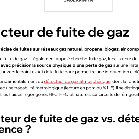
cteur de fuite de gaz
récise de fuites sur réseaux gaz naturel, propane, biogaz, air comp
e fuite de gaz — également appelé cherche-fuite gaz, localisateur de
r avec précision la source physique d’une perte de gaz
sur une insta
eur vers le point exact de la fuite pour permettre une intervention ciblé
e fondamentalement du
détecteur de gaz atmosphérique
, dont la fonc
vec une traçabilité métrologique (lecture en ppm ou % LIE). Il se dist
les fluides frigorigènes HFC, HFO et naturels sur circuits de réfrigérat
teur de fuite de gaz vs. dét
rence ?