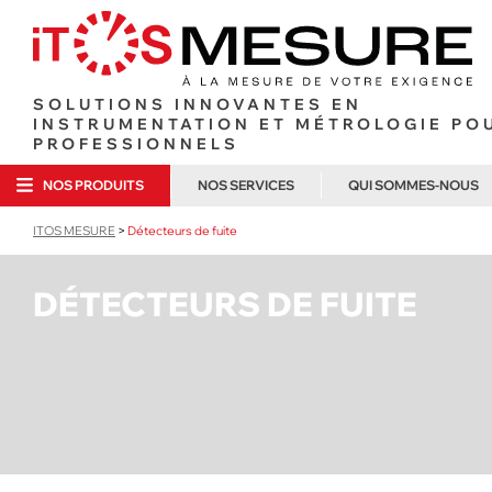
SOLUTIONS INNOVANTES EN
INSTRUMENTATION ET MÉTROLOGIE PO
PROFESSIONNELS
NOS PRODUITS
NOS SERVICES
QUI SOMMES-NOUS
ITOS MESURE
>
Détecteurs de fuite
ANÉMOM
ANALYSE DE GAZ ET
MÉTROLOGIE EN LABORATOIRE
ITOS MESURE
COMBUSTION
MULTIFO
MÉTROLOGIE SUR SITE
POURQUOI NOU
DÉTECTEURS DE FUITE
OUTILLAGE FRIGORISTE
TEMPÉRA
CONTRAT DE MAINTENANCE
NOTRE LABORA
ÉLECTRICITÉ
LOCATION COURTE DURÉE
NOUS REJOIN
LOCATION LONGUE DURÉE