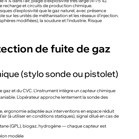
e 4 % dans l’air, plage d’explosivité très large (4–75 %).
 de recharge et circuits de production chimique.
ques d’explosivité que le gaz naturel, avec présence
e sur les unités de méthanisation et les réseaux d’injection.
phères modifiées), la soudure et l’industrie. Risque
ction de fuite de gaz
ique (stylo sonde ou pistolet)
nce gaz et du CVC. L’instrument intègre un capteur chimique
maniable. L’opérateur approche lentement la sonde des
le, ergonomie adaptée aux interventions en espace réduit
r (à utiliser en conditions statiques), signal dilué en cas de
utane (GPL), biogaz, hydrogène — chaque capteur est
selon modèle