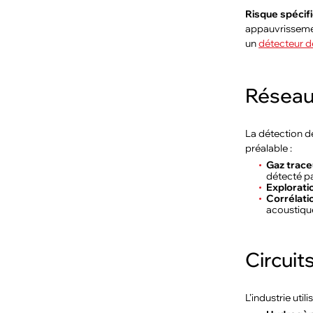
Risque spécifi
appauvrissement
un
détecteur d
Réseau
La détection de
préalable :
Gaz trace
détecté pa
Explorati
Corrélati
acoustique
Circuit
L’industrie uti