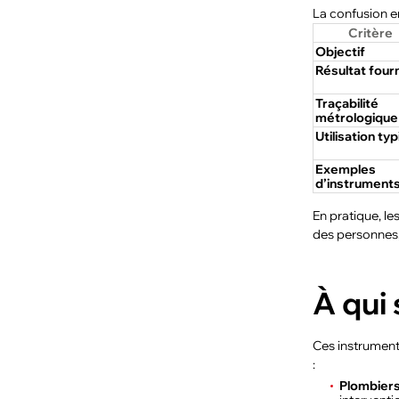
La confusion en
Critère
Objectif
Résultat fourn
Traçabilité
métrologique
Utilisation ty
Exemples
d’instrument
En pratique, l
des personnes,
À qui 
Ces instruments
:
Plombiers