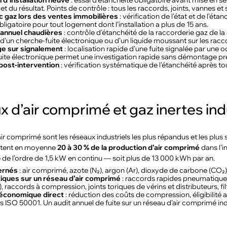
 d’installation neuve
: essai d’étanchéité obligatoire avant mise en se
et du résultat. Points de contrôle : tous les raccords, joints, vannes et
c gaz lors des ventes immobilières
: vérification de l’état et de l’ét
ligatoire pour tout logement dont l’installation a plus de 15 ans.
 annuel chaudières
: contrôle d’étanchéité de la raccorderie gaz de la 
n d’un cherche-fuite électronique ou d’un liquide moussant sur les ra
e sur signalement
: localisation rapide d’une fuite signalée par un
ite électronique permet une investigation rapide sans démontage pr
post-intervention
: vérification systématique de l’étanchéité après 
 d’air comprimé et gaz inertes ind
ir comprimé sont les réseaux industriels les plus répandus et les plus
entent en moyenne
20 à 30 % de la production d’air comprimé
dans l’i
 de l’ordre de 1,5 kW en continu — soit plus de 13 000 kWh par an.
ernés
: air comprimé, azote (N₂), argon (Ar), dioxyde de carbone (CO₂) 
itiques sur un réseau d’air comprimé
: raccords rapides pneumatiques (
), raccords à compression, joints toriques de vérins et distributeurs, f
économique direct
: réduction des coûts de compression, éligibilité 
ISO 50001. Un audit annuel de fuite sur un réseau d’air comprimé ind