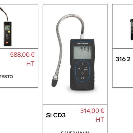
588,00 €
316 2
HT
TESTO
314,00 €
SI CD3
HT
SAUERMANN