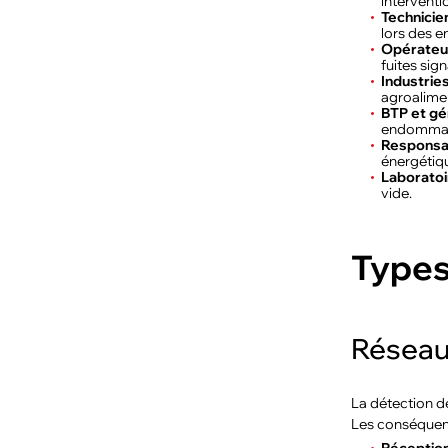
interventi
Technicien
lors des e
Opérateur
fuites sig
Industrie
agroalimen
BTP et gén
endommagé
Responsab
énergétiqu
Laboratoi
vide.
Types
Réseaux
La détection de
Les conséquenc