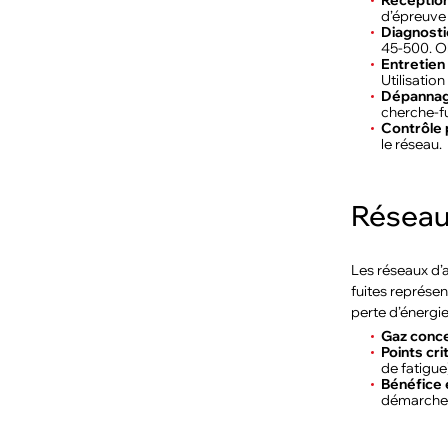
Réception
d’épreuve 
Diagnosti
45-500. Ob
Entretien
Utilisatio
Dépannag
cherche-fu
Contrôle 
le réseau.
Réseaux
Les réseaux d’a
fuites représ
perte d’énergie
Gaz conc
Points cr
de fatigue
Bénéfice 
démarches 