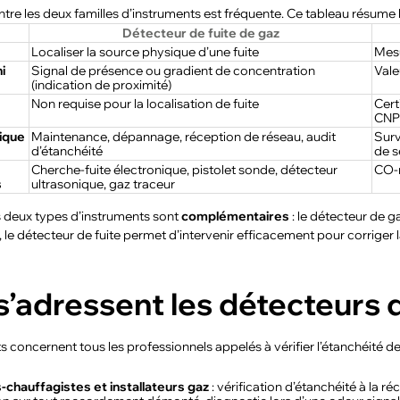
tre les deux familles d’instruments est fréquente. Ce tableau résume 
Détecteur de fuite de gaz
Localiser la source physique d’une fuite
Mesu
i
Signal de présence ou gradient de concentration
Vale
(indication de proximité)
Non requise pour la localisation de fuite
Cert
CNPG
pique
Maintenance, dépannage, réception de réseau, audit
Surv
d’étanchéité
de s
Cherche-fuite électronique, pistolet sonde, détecteur
CO-m
s
ultrasonique, gaz traceur
es deux types d’instruments sont
complémentaires
: le détecteur de 
 le détecteur de fuite permet d’intervenir efficacement pour corriger
s’adressent les détecteurs d
 concernent tous les professionnels appelés à vérifier l’étanchéité de
-chauffagistes et installateurs gaz
: vérification d’étanchéité à la ré