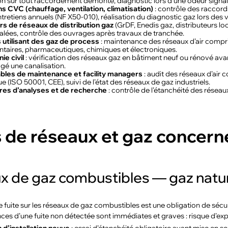
on sur tout raccordement démonté, diagnostic lors d’une odeur signalé
s CVC (chauffage, ventilation, climatisation)
: contrôle des raccord
ntretiens annuels (NF X50-010), réalisation du diagnostic gaz lors des
s de réseaux de distribution gaz
(GrDF, Enedis gaz, distributeurs loc
nalées, contrôle des ouvrages après travaux de tranchée.
s utilisant des gaz de process
: maintenance des réseaux d’air compri
taires, pharmaceutiques, chimiques et électroniques.
ie civil
: vérification des réseaux gaz en bâtiment neuf ou rénové ava
 une canalisation.
les de maintenance et facility managers
: audit des réseaux d’air
e (ISO 50001, CEE), suivi de l’état des réseaux de gaz industriels.
res d’analyses et de recherche
: contrôle de l’étanchéité des réseaux
 de réseaux et gaz concern
 de gaz combustibles — gaz natur
 fuite sur les réseaux de gaz combustibles est une obligation de sécurité
es d’une fuite non détectée sont immédiates et graves : risque d’expl