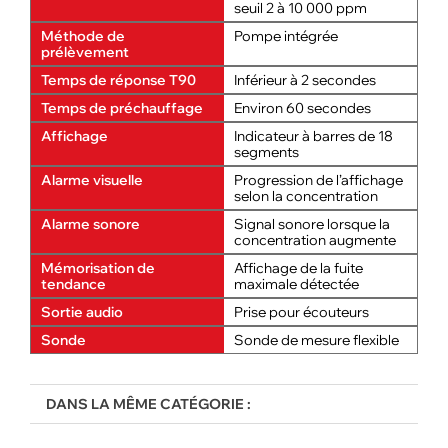
seuil 2 à 10 000 ppm
Méthode de
Pompe intégrée
prélèvement
Temps de réponse T90
Inférieur à 2 secondes
Temps de préchauffage
Environ 60 secondes
Affichage
Indicateur à barres de 18
segments
Alarme visuelle
Progression de l’affichage
selon la concentration
Alarme sonore
Signal sonore lorsque la
concentration augmente
Mémorisation de
Affichage de la fuite
tendance
maximale détectée
Sortie audio
Prise pour écouteurs
Sonde
Sonde de mesure flexible
DANS LA MÊME CATÉGORIE :