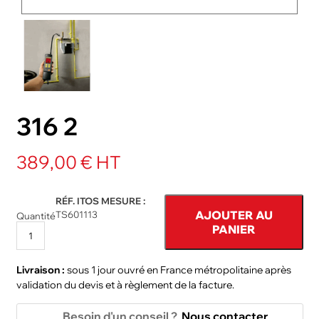
NOS PACKS
ACCESSOIRES ET PIÈCES DÉTACHÉES
316 2
389,00 € HT
RÉF. ITOS MESURE :
AJOUTER AU
TS601113
Quantité
PANIER
Livraison :
sous 1 jour ouvré en France métropolitaine après
validation du devis et à règlement de la facture.
Besoin d'un conseil ?
Nous contacter