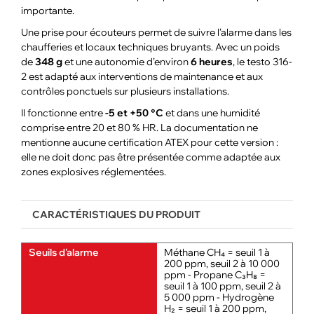
importante.
Une prise pour écouteurs permet de suivre l’alarme dans les
chaufferies et locaux techniques bruyants. Avec un poids
de
348 g
et une autonomie d’environ
6 heures
, le testo 316-
2 est adapté aux interventions de maintenance et aux
contrôles ponctuels sur plusieurs installations.
Il fonctionne entre
-5 et +50 °C
et dans une humidité
comprise entre 20 et 80 % HR. La documentation ne
mentionne aucune certification ATEX pour cette version :
elle ne doit donc pas être présentée comme adaptée aux
zones explosives réglementées.
CARACTÉRISTIQUES DU PRODUIT
Seuils d'alarme
Méthane CH₄ = seuil 1 à
200 ppm, seuil 2 à 10 000
ppm - Propane C₃H₈ =
seuil 1 à 100 ppm, seuil 2 à
5 000 ppm - Hydrogène
H₂ = seuil 1 à 200 ppm,