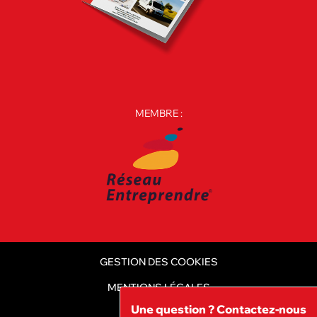
MEMBRE :
GESTION DES COOKIES
MENTIONS LÉGALES
Une question ? Contactez-nous
CGV