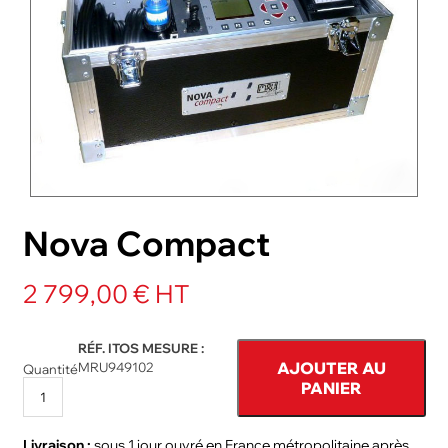
NOS PACKS
ACCESSOIRES ET PIÈCES DÉTACHÉES
Nova Compact
2 799,00 € HT
RÉF. ITOS MESURE :
AJOUTER AU
MRU949102
Quantité
PANIER
Livraison :
sous 1 jour ouvré en France métropolitaine après