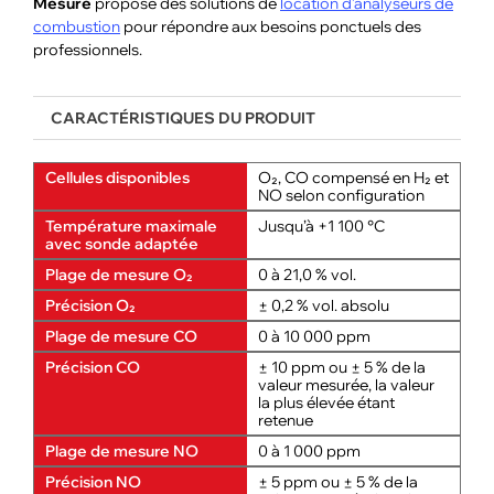
Mesure
propose des solutions de
location d’analyseurs de
combustion
pour répondre aux besoins ponctuels des
professionnels.
CARACTÉRISTIQUES DU PRODUIT
Cellules disponibles
O₂, CO compensé en H₂ et
NO selon configuration
Température maximale
Jusqu’à +1 100 °C
avec sonde adaptée
Plage de mesure O₂
0 à 21,0 % vol.
Précision O₂
± 0,2 % vol. absolu
Plage de mesure CO
0 à 10 000 ppm
Précision CO
± 10 ppm ou ± 5 % de la
valeur mesurée, la valeur
la plus élevée étant
retenue
Plage de mesure NO
0 à 1 000 ppm
Précision NO
± 5 ppm ou ± 5 % de la