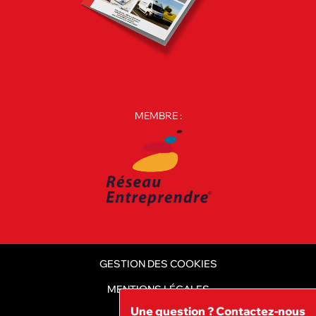
MEMBRE :
GESTION DES COOKIES
MENTIONS LÉGALES
Une question ? Contactez-nous
CGV